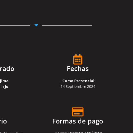
rado
Fechas
jima
- Curso Presencial:
Min
Jo
14 Septiembre 2024
io
Formas de pago